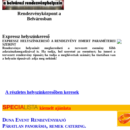
Rendezvényközpont a
Belvárosban
Expressz helyszínkereső
EXPRESSZ HELYSZÍNKERESŐ A RENDEZVÉNY ISMERT PARAMÉTEREI
SZERINT
Rendezvénye helyszínét megkeresheti a tervezett esemény főbb
adatainakmegadásával is. Ha tudja, hol szeretné az eseményt; ha ismeri a
tervezett rendezvény típusát; ha tudja a meghívottak számát; ha tisztában van
a helyszín típusával: adja meg nekünk!
A részletes helyszínkeresőben keresek
kiemelt ajánlata
Duna Event Rendzvényhajó
Páratlan panoráma, remek catering.