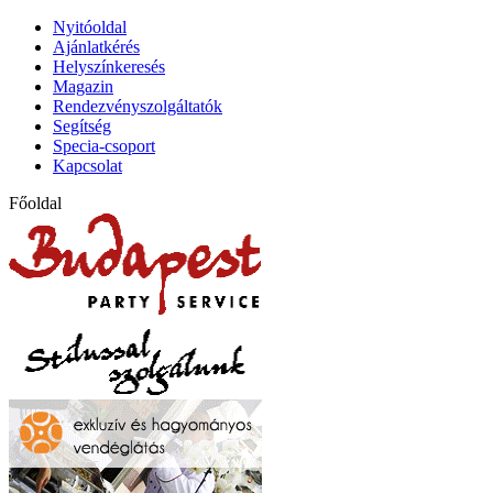
Nyitóoldal
Ajánlatkérés
Helyszínkeresés
Magazin
Rendezvényszolgáltatók
Segítség
Specia-csoport
Kapcsolat
Főoldal