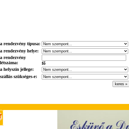
a rendezvény típusa:
a rendezvény helye:
a rendezvény
létszáma:
fő
a helyszín jellege:
szállás szükséges-e: