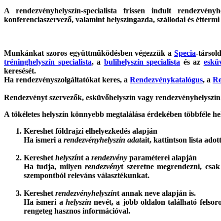
A rendezvényhelyszín-specialista frissen indult rendezvény
konferenciaszervező, valamint helyszíngazda, szállodai és éttermi
Munkánkat szoros együttműködésben végezzük a
Specia
-társol
tréninghelyszín specialista
, a
bulihelyszín specialista
és az
esküv
keresését.
Ha rendezvényszolgáltatókat keres, a
Rendezvénykatalógus
, a
Re
Rendezvényt szervezők, esküvőhelyszín vagy rendezvényhelyszín 
A tökéletes helyszín könnyebb megtalálása érdekében többféle hel
Kereshet földrajzi elhelyezkedés alapján
Ha ismeri a
rendezvényhelyszín adat
ait, kattintson lista ad
Kereshet
helyszín
t a
rendezvény
paraméterei alapján
Ha tudja, milyen
rendezvény
t szeretne megrendezni, csa
szempontból releváns választékunkat.
Kereshet
rendezvényhelyszín
t annak neve alapján is.
Ha ismeri a
helyszín
nevét, a jobb oldalon található felsor
rengeteg hasznos információval.