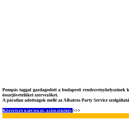
Pompás taggal gazdagodott a budapesti rendezvényhelyszínek k
összejövetelüket szervezőket.
A páratlan adottságok mellé az Albatros Party Service szolgáltatá
Közvetlen kapcsolat, ajánlatkérés
>>>