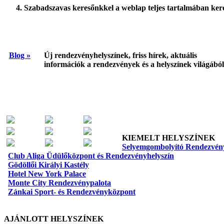
Szabadszavas keresőnkkel a weblap teljes tartalmában kereshe
Blog »
Új rendezvényhelyszínek, friss hírek, aktuális
információk a rendezvények és a helyszínek világából
KIEMELT HELYSZÍNEK
Selyemgombolyító Rendezvén
Club Aliga Üdülőközpont és Rendezvényhelyszín
Gödöllői Királyi Kastély
Hotel New York Palace
Monte City Rendezvénypalota
Zánkai Sport- és Rendezvényközpont
AJÁNLOTT HELYSZÍNEK