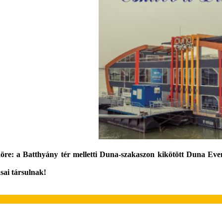
öre: a Batthyány tér melletti Duna-szakaszon kikötött Duna Eve
sai társulnak!