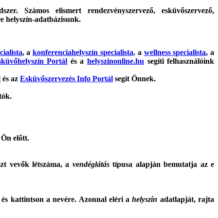
ndszer. Számos elismert rendezvényszervező, esküvőszervező,
re helyszín-adatbázisunk.
cialista
, a
konferenciahelyszín specialista,
a
wellness specialista
, a
küvőhelyszín Portál
és a
helyszinonline.hu
segíti felhasználóink
l
és az
Esküvőszervezés Info Portál
segít Önnek.
tók.
 Ön előtt.
szt vevők létszáma, a
vendéglátás
típusa alapján bemutatja az e
 és kattintson a nevére. Azonnal eléri a
helyszín
adatlapját, rajta