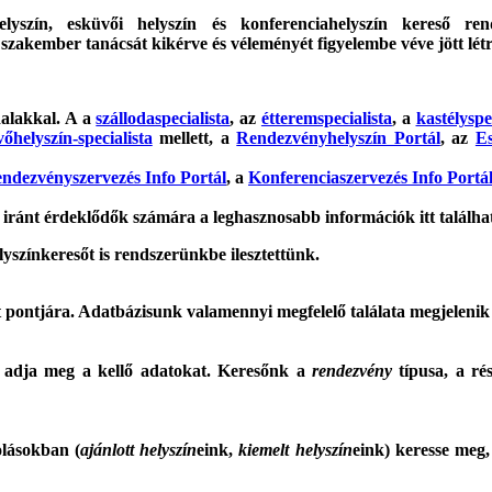
helyszín, esküvői helyszín és konferenciahelyszín kereső re
 szakember tanácsát kikérve és véleményét figyelembe véve jött lét
dalakkal. A a
szállodaspecialista
, az
étteremspecialista
, a
kastélyspe
őhelyszín-specialista
mellett, a
Rendezvényhelyszín Portál
,
az
Es
ndezvényszervezés Info Portál
, a
Konferenciaszervezés Info Portá
iránt érdeklődők számára a leghasznosabb információk itt találha
yszínkeresőt is rendszerünkbe ilesztettünk.
ott pontjára. Adatbázisunk valamennyi megfelelő találata megjelenik
k adja meg a kellő adatokat. Keresőnk a
rendezvény
típusa, a ré
olásokban (
ajánlott helyszín
eink,
kiemelt helyszín
eink) keresse meg,