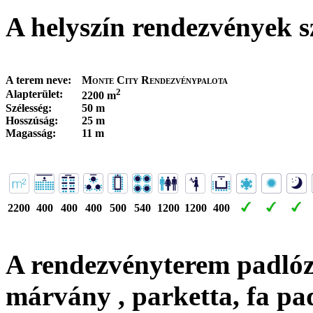
A helyszín rendezvények s
A terem neve:
Monte City Rendezvénypalota
2
Alapterület:
2200 m
Szélesség:
50 m
Hosszúság:
25 m
Magasság:
11 m
2200
400
400
400
500
540
1200
1200
400
A rendezvényterem padló
márvány , parketta, fa pa