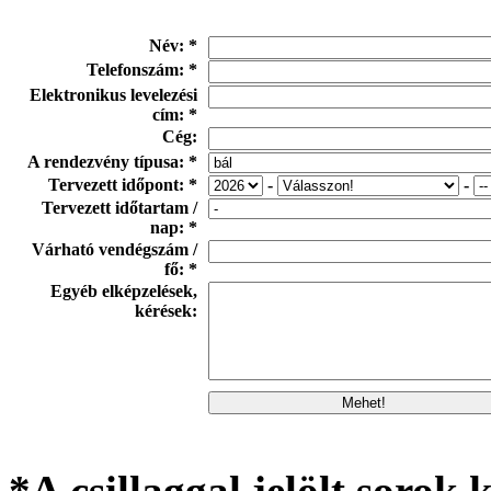
Név: *
Telefonszám: *
Elektronikus levelezési
cím: *
Cég:
A rendezvény típusa: *
Tervezett időpont: *
-
-
Tervezett időtartam /
nap: *
Várható vendégszám /
fő: *
Egyéb elképzelések,
kérések:
*A csillaggal jelölt sorok k