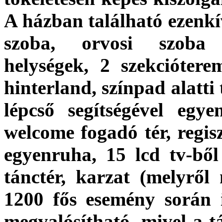
A házban található ezenkí
szoba, orvosi szoba (d
helységek, 2 szekciótere
hinterland, színpad alatti
lépcső segítségével egy
welcome fogadó tér, regisz
egyenruha, 15 lcd tv-ből 
tánctér, karzat (melyről
1200 fős esemény során 
megvalósítható, mivel a tá