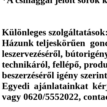
Különleges szolgáltatások
Házunk teljeskörűen gon
leszervezéséről, bútorigén
technikáról, fellépő, produ
beszerzéséről igény szerint
Egyedi ajánlatainkat kér
vagy 0620/5552022, cont