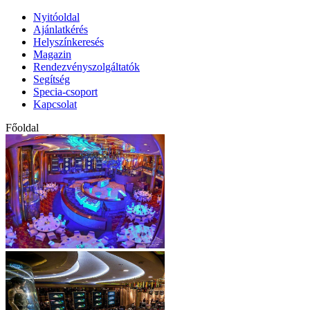
Nyitóoldal
Ajánlatkérés
Helyszínkeresés
Magazin
Rendezvényszolgáltatók
Segítség
Specia-csoport
Kapcsolat
Főoldal