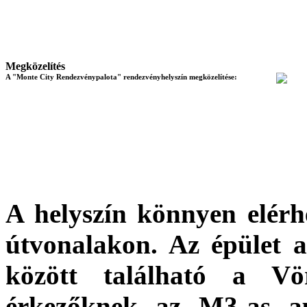
Megközelítés
A "Monte City Rendezvénypalota" rendezvényhelyszín megközelítése:
A helyszín könnyen elérh
útvonalakon. Az épület 
között található a Vö
érkezőknek az M3-as au