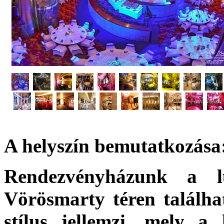
A helyszín bemutatkozása
Rendezvényházunk a l
Vörösmarty téren találhat
stílus jellemzi, mely a