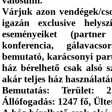
valósulni.
Várjuk azon vendégek/cso
igazán exclusive helysz
eseményeiket (partner
konferencia, gálavacs
bemutató, karácsonyi part
ház bérelhető csak alsó s
akár teljes ház használatá
Bemutatás: Terület: 
Állófogadás: 1247 fő, Ülte