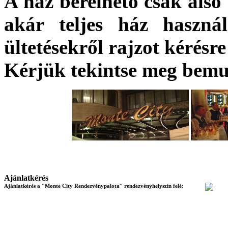
A ház bérelhető csak alsó 
akár teljes ház használ
ültetésekről rajzot kérésr
Kérjük tekintse meg bemut
Ajánlatkérés
Ajánlatkérés a "Monte City Rendezvénypalota" rendezvényhelyszín felé: