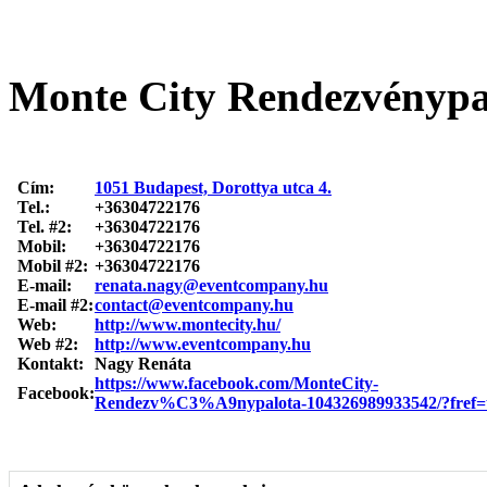
Monte City Rendezvénypa
Cím:
1051 Budapest, Dorottya utca 4.
Tel.:
+36304722176
Tel. #2:
+36304722176
Mobil:
+36304722176
Mobil #2:
+36304722176
E-mail:
renata.nagy@eventcompany.hu
E-mail #2:
contact@eventcompany.hu
Web:
http://www.montecity.hu/
Web #2:
http://www.eventcompany.hu
Kontakt:
Nagy Renáta
https://www.facebook.com/MonteCity-
Facebook:
Rendezv%C3%A9nypalota-104326989933542/?fref=