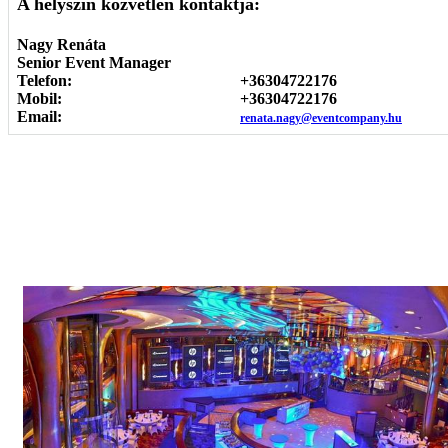
A helyszín közvetlen kontaktja:
Nagy Renáta
Senior Event Manager
Telefon:
+36304722176
Mobil:
+36304722176
Email:
renata.nagy@eventcompany.hu
Képgaléria