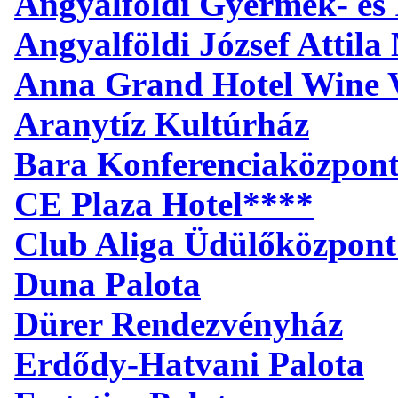
Angyalföldi Gyermek- és 
Angyalföldi József Attil
Anna Grand Hotel Wine V
Aranytíz Kultúrház
Bara Konferenciaközpon
CE Plaza Hotel****
Club Aliga Üdülőközpont
Duna Palota
Dürer Rendezvényház
Erdődy-Hatvani Palota