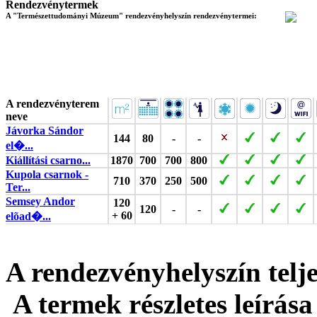
Rendezvénytermek
A "Természettudományi Múzeum" rendezvényhelyszín rendezvénytermei:
A rendezvényterem
neve
Jávorka Sándor
144
80
-
-
el�...
Kiállítási csarno...
1870
700
700
800
Kupola csarnok -
710
370
250
500
Ter...
Semsey Andor
120
120
-
-
+ 60
elõad�...
A rendezvényhelyszín tel
A termek részletes leírása