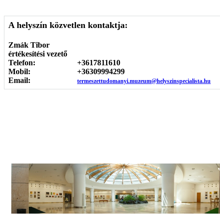
A helyszín közvetlen kontaktja:
Zmák Tibor
értékesítési vezető
Telefon:
+3617811610
Mobil:
+36309994299
Email:
termeszettudomanyi.muzeum@helyszinspecialista.hu
Képgaléria