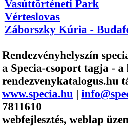
Vasúttörténeti Park
Vérteslovas
Záborszky Kúria - Budaf
Rendezvényhelyszín specia
a Specia-csoport tagja - a
rendezvenykatalogus.hu t
www.specia.hu
|
info@spe
7811610
webfejlesztés, weblap üzem