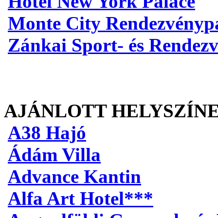
Hotel New York Palace
Monte City Rendezvényp
Zánkai Sport- és Rendez
AJÁNLOTT HELYSZÍN
A38 Hajó
Ádám Villa
Advance Kantin
Alfa Art Hotel***