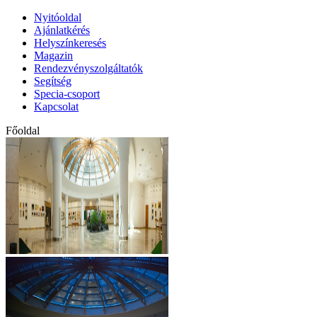
Nyitóoldal
Ajánlatkérés
Helyszínkeresés
Magazin
Rendezvényszolgáltatók
Segítség
Specia-csoport
Kapcsolat
Főoldal