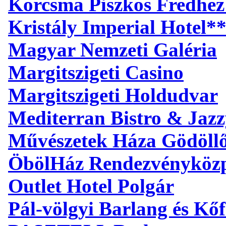
Korcsma Piszkos Fredhez
Kristály Imperial Hotel*
Magyar Nemzeti Galéria
Margitszigeti Casino
Margitszigeti Holdudvar
Mediterran Bistro & Jaz
Művészetek Háza Gödöll
ÖbölHáz Rendezvényköz
Outlet Hotel Polgár
Pál-völgyi Barlang és Kőf