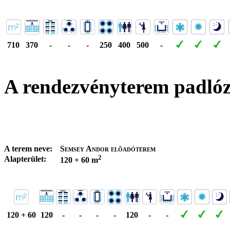
710
370
-
-
-
250
400
500
-
A rendezvényterem padló
A terem neve:
Semsey Andor elõadóterem
2
Alapterület:
120 + 60 m
120 + 60
120
-
-
-
-
120
-
-