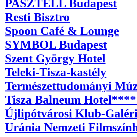
PASZTELL Budapest
Resti Bisztro
Spoon Café & Lounge
SYMBOL Budapest
Szent György Hotel
Teleki-Tisza-kastély
Természettudományi Mú
Tisza Balneum Hotel****
Újlipótvárosi Klub-Galér
Uránia Nemzeti Filmszín