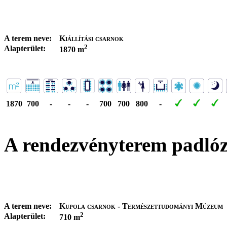
A terem neve:
Kiállítási csarnok
2
Alapterület:
1870 m
1870
700
-
-
-
700
700
800
-
A rendezvényterem padló
A terem neve:
Kupola csarnok - Természettudományi Múzeum
2
Alapterület:
710 m