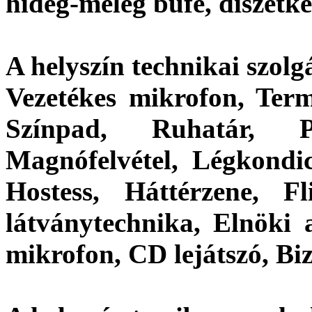
hideg-meleg büfé, díszétke
A helyszín technikai szolgá
Vezetékes mikrofon, Term
Színpad, Ruhatár, Pu
Magnófelvétel, Légkondic
Hostess, Háttérzene, Fl
látványtechnika, Elnöki a
mikrofon, CD lejátszó, Biz