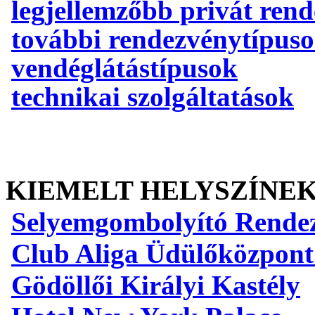
legjellemzőbb privát ren
további rendezvénytípus
vendéglátástípusok
technikai szolgáltatások
KIEMELT HELYSZÍNE
Selyemgombolyító Rende
Club Aliga Üdülőközpont
Gödöllői Királyi Kastély