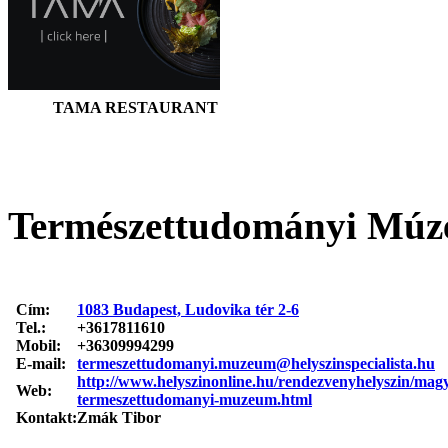
TAMA RESTAURANT
Természettudományi Mú
Cím:
1083 Budapest, Ludovika tér 2-6
Tel.:
+3617811610
Mobil:
+36309994299
E-mail:
termeszettudomanyi.muzeum@helyszinspecialista.hu
http://www.helyszinonline.hu/rendezvenyhelyszin/mag
Web:
termeszettudomanyi-muzeum.html
Kontakt:
Zmák Tibor