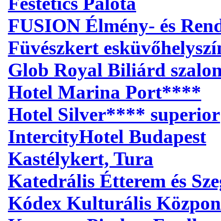
Festetics Palota
FUSION Élmény- és Ren
Füvészkert esküvőhelyszí
Glob Royal Biliárd szalo
Hotel Marina Port****
Hotel Silver**** superior
IntercityHotel Budapest
Kastélykert, Tura
Katedrális Étterem és S
Kódex Kulturális Közpon