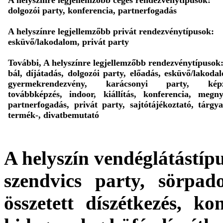
dolgozói party, konferencia, partnerfogadás
A helyszínre legjellemzőbb privát rendezvénytípusok:
esküvő/lakodalom, privát party
További, A helyszínre legjellemzőbb rendezvénytípusok
bál, díjátadás, dolgozói party, előadás, esküvő/lakoda
gyermekrendezvény, karácsonyi party, képz
továbbképzés, indoor, kiállítás, konferencia, megny
partnerfogadás, privát party, sajtótájékoztató, tárgya
termék-, divatbemutató
A helyszín vendéglátástípu
szendvics party, sörpado
összetett díszétkezés, ko