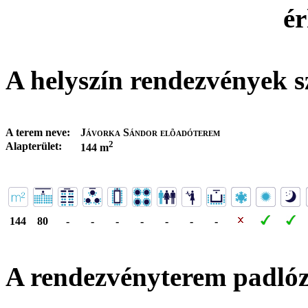
ér
A helyszín rendezvények s
A terem neve:
Jávorka Sándor elõadóterem
2
Alapterület:
144 m
144
80
-
-
-
-
-
-
-
A rendezvényterem padló