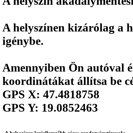
A helyszín
akadálymentesí
A helyszínen kizárólag a h
igénybe.
Amennyiben Ön autóval ér
koordinátákat állítsa be c
GPS X:
47.4818758
GPS Y:
19.0852463
A helyszínre legjellemzőbb céges rendezvénytípusok: