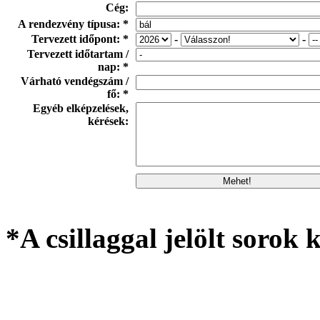
Cég:
A rendezvény típusa: *
Tervezett időpont: *
-
-
Tervezett időtartam /
nap: *
Várható vendégszám /
fő: *
Egyéb elképzelések,
kérések:
*A csillaggal jelölt sorok k