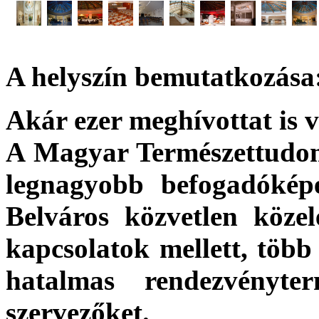
A helyszín bemutatkozása
Akár ezer meghívottat is v
A Magyar Természettudo
legnagyobb befogadóképe
Belváros közvetlen köze
kapcsolatok mellett, több
hatalmas rendezvényt
szervezőket.