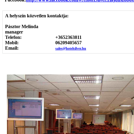
A helyszín közvetlen kontaktja:
Pásztor Melinda
manager
Telefon:
+3652363811
Mobil:
06209405657
Email:
sales@hotelsilver.hu
Képgaléria