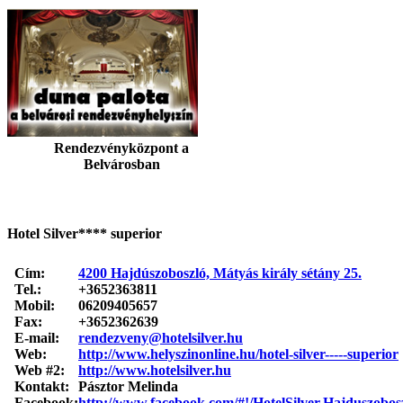
Rendezvényközpont a
Belvárosban
Hotel Silver**** superior
Cím:
4200 Hajdúszoboszló, Mátyás király sétány 25.
Tel.:
+3652363811
Mobil:
06209405657
Fax:
+3652362639
E-mail:
rendezveny@hotelsilver.hu
Web:
http://www.helyszinonline.hu/hotel-silver-----superior
Web #2:
http://www.hotelsilver.hu
Kontakt:
Pásztor Melinda
Facebook:
http://www.facebook.com/#!/HotelSilver.Hajduszobos