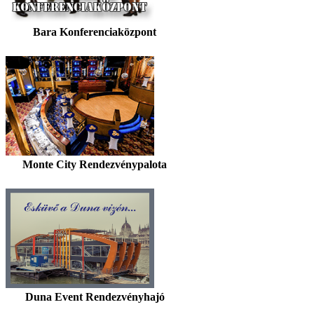
Bara Konferenciaközpont
Monte City Rendezvénypalota
Duna Event Rendezvényhajó