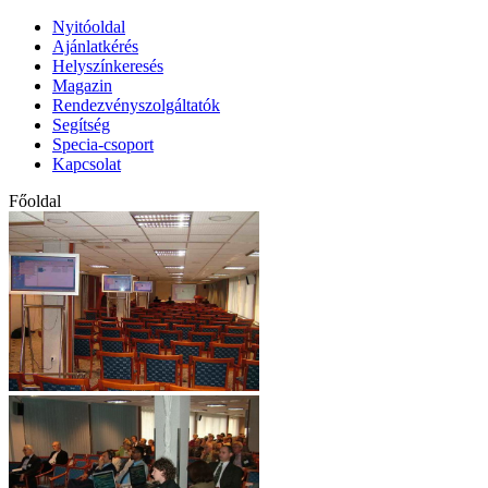
Nyitóoldal
Ajánlatkérés
Helyszínkeresés
Magazin
Rendezvényszolgáltatók
Segítség
Specia-csoport
Kapcsolat
Főoldal