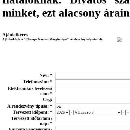
minket, ezt alacsony árain
Ajánlatkérés
Ajánlatkérés a "Champs Garden Margitsziget" rendezvényhelyszín felé:
Név: *
Telefonszám: *
Elektronikus levelezési
cím: *
Cég:
A rendezvény típusa: *
Tervezett időpont: *
-
-
Tervezett időtartam /
nap: *
Várható vendégszám /