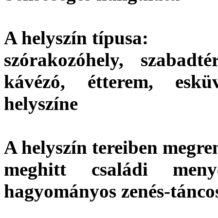
A helyszín típusa:
szórakozóhely, szabadté
kávézó, étterem, eskü
helyszíne
A helyszín tereiben megre
meghitt családi meny
hagyományos zenés-tánco