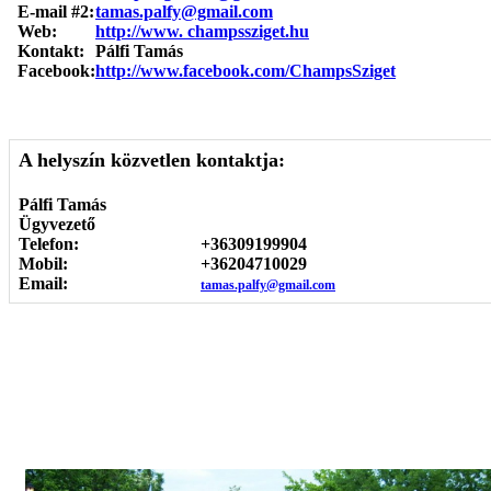
E-mail #2:
tamas.palfy@gmail.com
Web:
http://www. champssziget.hu
Kontakt:
Pálfi Tamás
Facebook:
http://www.facebook.com/ChampsSziget
A helyszín közvetlen kontaktja:
Pálfi Tamás
Ügyvezető
Telefon:
+36309199904
Mobil:
+36204710029
Email:
tamas.palfy@gmail.com
Képgaléria