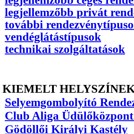
legjellemzőbb privát ren
további rendezvénytípus
vendéglátástípusok
technikai szolgáltatások
KIEMELT HELYSZÍNE
Selyemgombolyító Rende
Club Aliga Üdülőközpont
Gödöllői Királyi Kastély