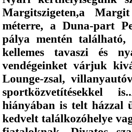
Margitszigeten,a Margi
méterre, a Duna-part Pes
pálya mentén található
kellemes tavaszi és n
vendégeinket várjuk kiv
Lounge-zsal, villanyautóv
sportközvetítésekkel 
hiányában is telt házzal
kedvelt találkozóhelye va
fiataloknak. Divatos sz