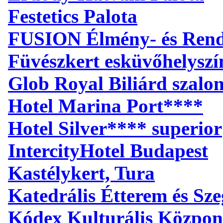
Festetics Palota
FUSION Élmény- és Ren
Füvészkert esküvőhelyszí
Glob Royal Biliárd szalo
Hotel Marina Port****
Hotel Silver**** superior
IntercityHotel Budapest
Kastélykert, Tura
Katedrális Étterem és S
Kódex Kulturális Közpon