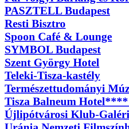
PASZTELL Budapest
Resti Bisztro
Spoon Café & Lounge
SYMBOL Budapest
Szent György Hotel
Teleki-Tisza-kastély
Természettudományi Mú
Tisza Balneum Hotel****
Újlipótvárosi Klub-Galér
Uránia Nemzeti Filmszín