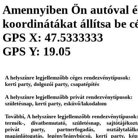
Amennyiben Ön autóval ér
koordinátákat állítsa be c
GPS X:
47.5333333
GPS Y:
19.05
A helyszínre legjellemzőbb céges rendezvénytípusok:
kerti party, dolgozói party, csapatépítés
A helyszínre legjellemzőbb privát rendezvénytípusok:
születésnap, kerti party, esküvő/lakodalom
További, A helyszínre legjellemzőbb rendezvénytípusok
termék-, divatbemutató, születésnap, sajtótájékozt
privát party, partnerfogadás, osztálytalálko
magánlátogatás, legény/leánybúcsú, kerti party, kép