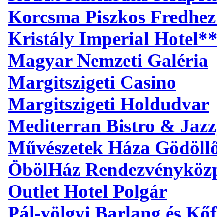
Korcsma Piszkos Fredhez
Kristály Imperial Hotel*
Magyar Nemzeti Galéria
Margitszigeti Casino
Margitszigeti Holdudvar
Mediterran Bistro & Jaz
Művészetek Háza Gödöll
ÖbölHáz Rendezvényköz
Outlet Hotel Polgár
Pál-völgyi Barlang és Kőf