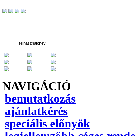
NAVIGÁCIÓ
bemutatkozás
ajánlatkérés
speciális előnyök
legjellemzőbb céges rend