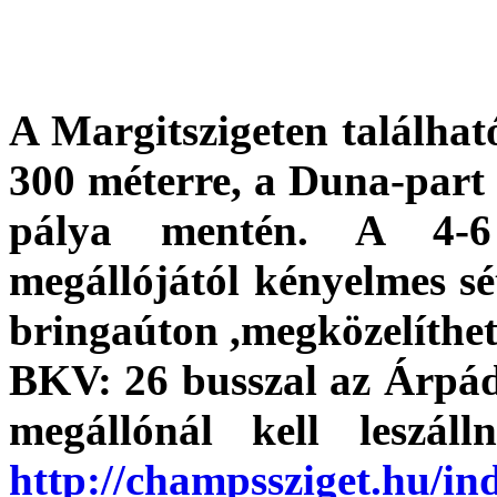
A Margitszigeten találhat
300 méterre, a Duna-part P
pálya mentén. A 4-6
megállójától kényelmes sé
bringaúton ,megközelíthet
BKV: 26 busszal az Árpád 
megállónál 
http://champssziget.hu/i