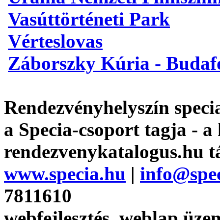
Vasúttörténeti Park
Vérteslovas
Záborszky Kúria - Budaf
Rendezvényhelyszín specia
a Specia-csoport tagja - a
rendezvenykatalogus.hu t
www.specia.hu
|
info@spe
7811610
webfejlesztés, weblap üzem