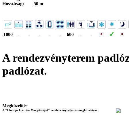
Hosszúság:
50 m
1000
-
-
-
-
-
600
-
-
A rendezvényterem padló
padlózat
.
Megközelítés
A "Champs Garden Margitsziget" rendezvényhelyszín megközelítése: