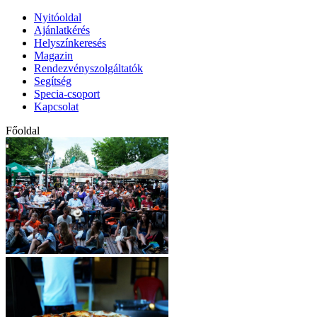
Nyitóoldal
Ajánlatkérés
Helyszínkeresés
Magazin
Rendezvényszolgáltatók
Segítség
Specia-csoport
Kapcsolat
Főoldal