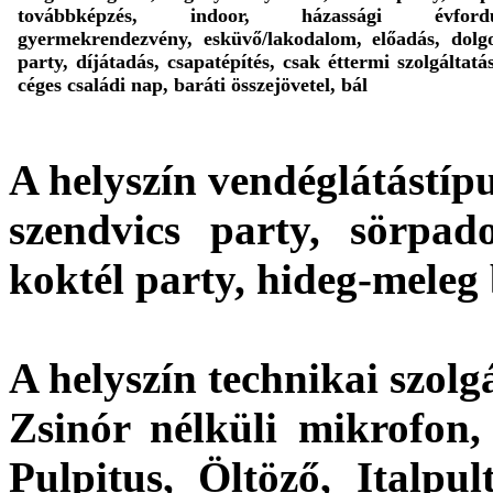
továbbképzés, indoor, házassági évfordu
gyermekrendezvény, esküvő/lakodalom, előadás, dolg
party, díjátadás, csapatépítés, csak éttermi szolgáltatá
céges családi nap, baráti összejövetel, bál
A helyszín vendéglátástípu
szendvics party, sörpado
koktél party, hideg-meleg 
A helyszín technikai szolgá
Zsinór nélküli mikrofon, 
Pulpitus, Öltöző, Italpul