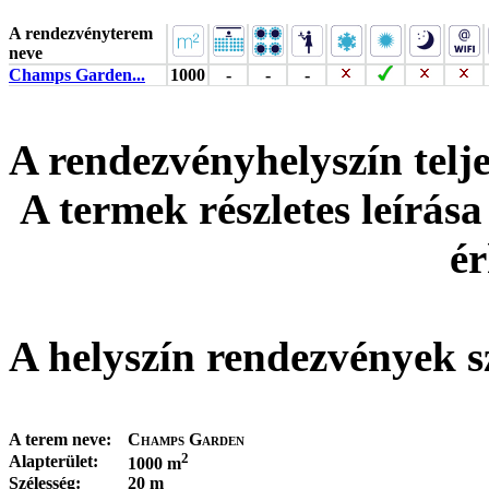
A rendezvényterem
neve
Champs Garden...
1000
-
-
-
A rendezvényhelyszín tel
A termek részletes leírása
ér
A helyszín rendezvények s
A terem neve:
Champs Garden
2
Alapterület:
1000 m
Szélesség:
20 m