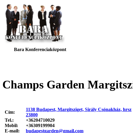
Bara Konferenciaközpont
Champs Garden Margitsz
1138 Budapest, Margitsziget, Sirály Csónakház, hrsz
Cím:
23800
Tel.:
+36204710029
Mobil:
+36309199904
E-mail:
budapestgarden@gmail.com