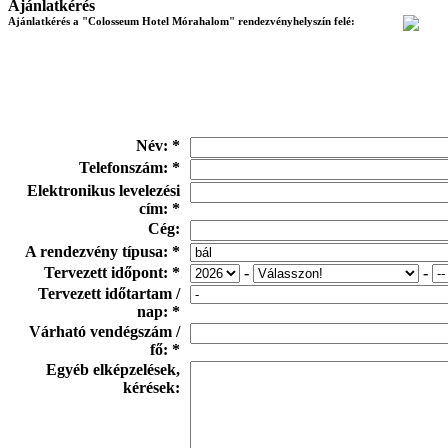
Ajánlatkérés
Ajánlatkérés a "Colosseum Hotel Mórahalom" rendezvényhelyszín felé:
Név: *
Telefonszám: *
Elektronikus levelezési
cím: *
Cég:
A rendezvény típusa: *
Tervezett időpont: *
-
-
Tervezett időtartam /
nap: *
Várható vendégszám /
fő: *
Egyéb elképzelések,
kérések: