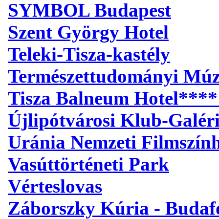
SYMBOL Budapest
Szent György Hotel
Teleki-Tisza-kastély
Természettudományi Mú
Tisza Balneum Hotel****
Újlipótvárosi Klub-Galér
Uránia Nemzeti Filmszín
Vasúttörténeti Park
Vérteslovas
Záborszky Kúria - Budaf