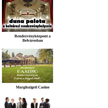
Rendezvényközpont a
Belvárosban
Margitszigeti Casino