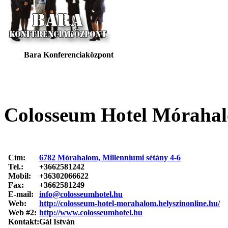
Bara Konferenciaközpont
Colosseum Hotel Móraha
Cím:
6782 Mórahalom, Millenniumi sétány 4-6
Tel.:
+3662581242
Mobil:
+36302066622
Fax:
+3662581249
E-mail:
info@colosseumhotel.hu
Web:
http://colosseum-hotel-morahalom.helyszinonline.hu/
Web #2:
http://www.colosseumhotel.hu
Kontakt:
Gál István