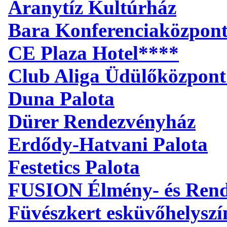
Aranytíz Kultúrház
Bara Konferenciaközpon
CE Plaza Hotel****
Club Aliga Üdülőközpont
Duna Palota
Dürer Rendezvényház
Erdődy-Hatvani Palota
Festetics Palota
FUSION Élmény- és Ren
Füvészkert esküvőhelyszí