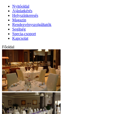
Nyitóoldal
Ajánlatkérés
Helyszínkeresés
Magazin
Rendezvényszolgáltatók
Segítség
Specia-csoport
Kapcsolat
Főoldal