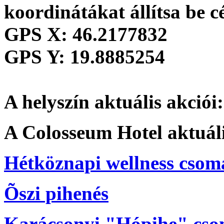
koordinátákat állítsa be c
GPS X:
46.2177832
GPS Y:
19.8885254
A helyszín aktuális akciói:
A Colosseum Hotel aktuáli
Hétköznapi wellness csom
Õszi pihenés
Karácsonyi "Hópihe" cs