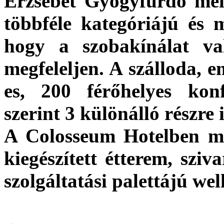
Erzsébet Gyógyfürdő mell
többféle kategóriájú és m
hogy a szobakínálat va
megfeleljen. A szálloda, e
es, 200 férőhelyes kon
szerint 3 különálló részre 
A Colosseum Hotelben meg
kiegészített étterem, sziv
szolgáltatási palettájú well