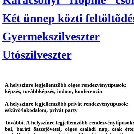
Két ünnep közti feltöltõdé
Gyermekszilveszter
Utószilveszter
A helyszínre legjellemzőbb céges rendezvénytípusok:
képzés, továbbképzés, indoor, konferencia
A helyszínre legjellemzőbb privát rendezvénytípusok:
esküvő/lakodalom, privát party
További, A helyszínre legjellemzőbb rendezvénytípusok
bál, baráti összejövetel, céges családi nap, csak étt