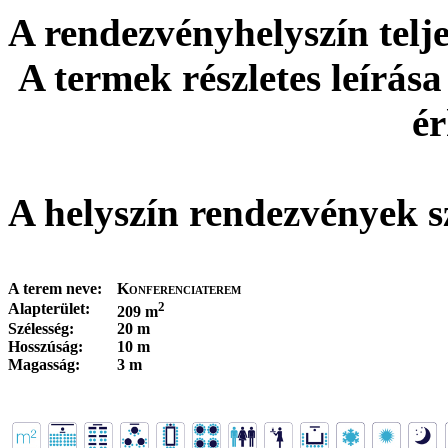
A rendezvényhelyszín tel
A termek részletes leírása
ér
A helyszín rendezvények s
A terem neve:
Konferenciaterem
2
Alapterület:
209 m
Szélesség:
20 m
Hosszúság:
10 m
Magasság:
3 m