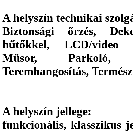
A helyszín technikai szolgá
Biztonsági őrzés, Deko
hűtőkkel, LCD/video p
Műsor, Parkoló, S
Teremhangosítás, Természe
A helyszín jellege:
funkcionális, klasszikus j