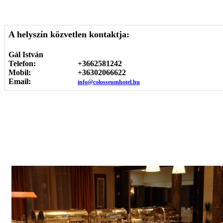
A helyszín közvetlen kontaktja:
Gál István
Telefon:
+3662581242
Mobil:
+36302066622
Email:
info@colosseumhotel.hu
Képgaléria