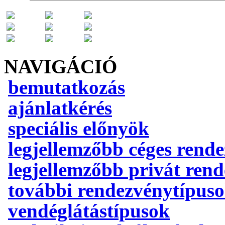
NAVIGÁCIÓ
bemutatkozás
ajánlatkérés
speciális előnyök
legjellemzőbb céges rend
legjellemzőbb privát ren
további rendezvénytípus
vendéglátástípusok