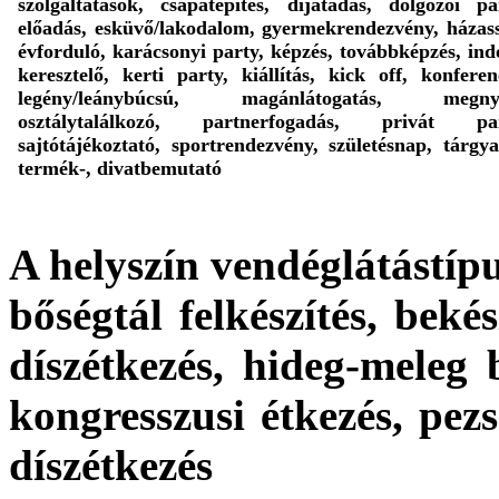
szolgáltatások, csapatépítés, díjátadás, dolgozói pa
előadás, esküvő/lakodalom, gyermekrendezvény, házas
évforduló, karácsonyi party, képzés, továbbképzés, ind
keresztelő, kerti party, kiállítás, kick off, konferen
legény/leánybúcsú, magánlátogatás, megnyi
osztálytalálkozó, partnerfogadás, privát par
sajtótájékoztató, sportrendezvény, születésnap, tárgya
termék-, divatbemutató
A helyszín vendéglátástípu
bőségtál felkészítés, bekés
díszétkezés, hideg-meleg 
kongresszusi étkezés, pezs
díszétkezés