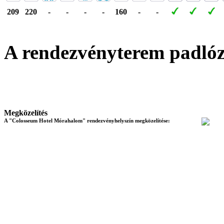
209
220
-
-
-
-
160
-
-
A rendezvényterem padló
Megközelítés
A "Colosseum Hotel Mórahalom" rendezvényhelyszín megközelítése: