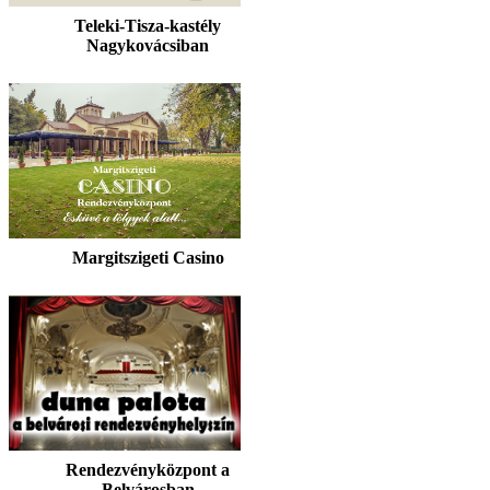
Teleki-Tisza-kastély
Nagykovácsiban
Margitszigeti Casino
Rendezvényközpont a
Belvárosban