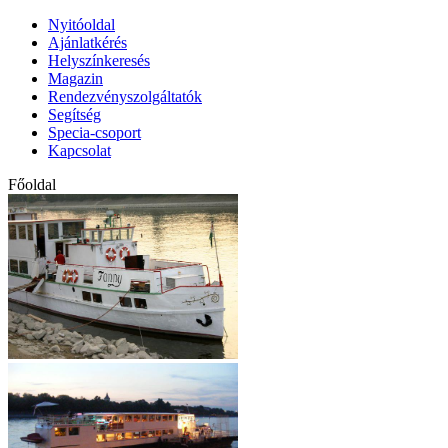
Nyitóoldal
Ajánlatkérés
Helyszínkeresés
Magazin
Rendezvényszolgáltatók
Segítség
Specia-csoport
Kapcsolat
Főoldal