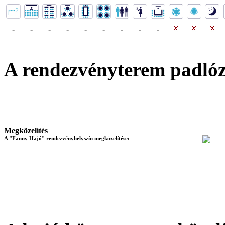
-
-
-
-
-
-
-
-
-
A rendezvényterem padló
Megközelítés
A "Fanny Hajó" rendezvényhelyszín megközelítése: