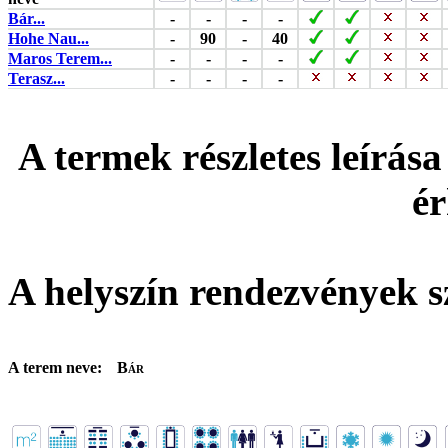
Bár...
-
-
-
-
Hohe Nau...
-
90
-
40
Maros Terem...
-
-
-
-
Terasz...
-
-
-
-
A termek részletes leírása
ér
A helyszín rendezvények s
A terem neve:
Bár