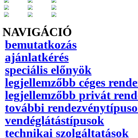
NAVIGÁCIÓ
bemutatkozás
ajánlatkérés
speciális előnyök
legjellemzőbb céges rend
legjellemzőbb privát ren
további rendezvénytípus
vendéglátástípusok
technikai szolgáltatások