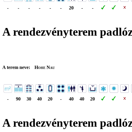
-
-
-
-
-
-
20
-
-
A rendezvényterem padló
A terem neve:
Hohe Nau
-
90
30
40
20
-
40
40
20
A rendezvényterem padló