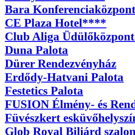
Bara Konferenciaközpon
CE Plaza Hotel****
Club Aliga Üdülőközpont
Duna Palota
Dürer Rendezvényház
Erdődy-Hatvani Palota
Festetics Palota
FUSION Élmény- és Ren
Füvészkert esküvőhelyszí
Glob Royal Biliárd szalo