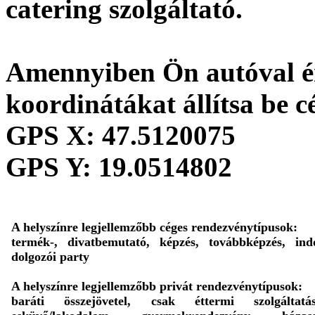
catering szolgáltató.
Amennyiben Ön autóval ér
koordinátákat állítsa be c
GPS X:
47.5120075
GPS Y:
19.0514802
A helyszínre legjellemzőbb céges rendezvénytípusok:
termék-, divatbemutató, képzés, továbbképzés, ind
dolgozói party
A helyszínre legjellemzőbb privát rendezvénytípusok:
baráti összejövetel, csak éttermi szolgáltatás