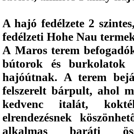
A hajó fedélzete 2 szintes
fedélzeti Hohe Nau termek
A
Maros terem
befogadók
bútorok és burkolatok 
hajóútnak. A terem bejá
felszerelt bárpult, ahol 
kedvenc italát, kokt
elrendezésnek köszönhe
alkalmas baráti össz