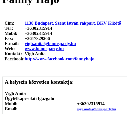
Cím:
1138 Budapest, Szent István rakpart, BKV Kikötő
Tel.:
+36302315914
Mobil:
+36302315914
Fax:
+3617829266
E-mail:
vigh.anita@bonusparty.hu
Web:
www.bonusparty.hu
Kontakt:
Vígh Anita
Facebook:
http://www.facebook.com/fannyhajo
A helyszín közvetlen kontaktja:
Vígh Anita
Ügyfélkapcsolati Igazgató
Mobil:
+36302315914
Email:
vigh.anita@bonusparty.hu