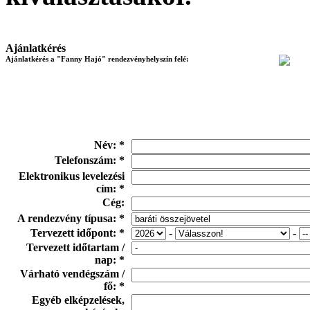
Ajánlatkérés
Ajánlatkérés a "Fanny Hajó" rendezvényhelyszín felé:
Név: *
Telefonszám: *
Elektronikus levelezési
cím: *
Cég:
A rendezvény típusa: *
Tervezett időpont: *
-
-
Tervezett időtartam /
nap: *
Várható vendégszám /
fő: *
Egyéb elképzelések,