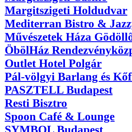
Margitszigeti Holdudvar
Mediterran Bistro & Jaz
Művészetek Háza Gödöll
ÖbölHáz Rendezvényköz
Outlet Hotel Polgár
Pál-völgyi Barlang és Kőf
PASZTELL Budapest
Resti Bisztro
Spoon Café & Lounge
SYMBOL Budapest