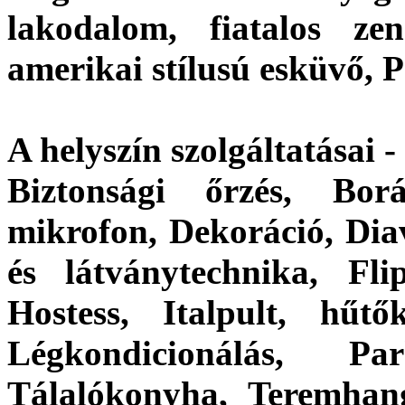
lakodalom, fiatalos zen
amerikai stílusú esküvő, P
A helyszín szolgáltatásai 
Biztonsági őrzés, Bor
mikrofon, Dekoráció, Diav
és látványtechnika, Flip
Hostess, Italpult, hűt
Légkondicionálás, Pa
Tálalókonyha, Teremhang