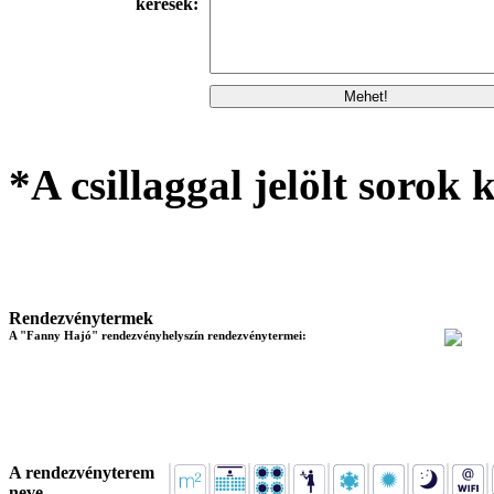
kérések:
*A csillaggal jelölt sorok k
Rendezvénytermek
A "Fanny Hajó" rendezvényhelyszín rendezvénytermei:
A rendezvényterem
neve