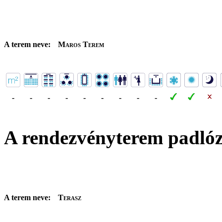
A terem neve:
Maros Terem
-
-
-
-
-
-
-
-
-
A rendezvényterem padló
A terem neve:
Terasz