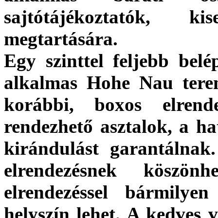
sajtótájékoztatók, k
megtartására.
Egy szinttel feljebb bel
alkalmas
Hohe Nau
tere
korábbi, boxos elrende
rendezhető asztalok, a 
kirándulást garantálna
elrendezésnek köszön
elrendezéssel bármilye
helyszín lehet. A kedves 