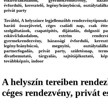
esküvő/lakodalom, gyermekrendezvény, házass
évforduló, keresztelő, legény/leánybúcsú, osztálytalálk
privát party
További, A helyszínre legjellemzőbb rendezvénytípusok
baráti összejövetel, céges családi nap, csak étte
szolgáltatások, csapatépítés, díjátadás, dolgozói pa
esküvő/lakodalom, extrém rendezvé
gyermekrendezvény, házassági évforduló, kereszte
legény/leánybúcsú, megnyitó, osztálytalálko
partnerfogadás, privát party, születésnap, termé
divatbemutató, tárgyalás, sajtótájékoztató, képz
továbbképzés, indoor
A helyszín tereiben rendez
céges rendezvény, privát 