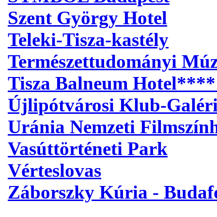
Szent György Hotel
Teleki-Tisza-kastély
Természettudományi Mú
Tisza Balneum Hotel****
Újlipótvárosi Klub-Galér
Uránia Nemzeti Filmszín
Vasúttörténeti Park
Vérteslovas
Záborszky Kúria - Budaf