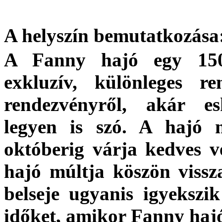
A helyszín bemutatkozása
A Fanny hajó egy 150
exkluzív, különleges re
rendezvényről, akár es
legyen is szó. A hajó m
októberig várja kedves v
hajó múltja köszön vissza
belseje ugyanis igyekszi
időket, amikor Fanny hajó 