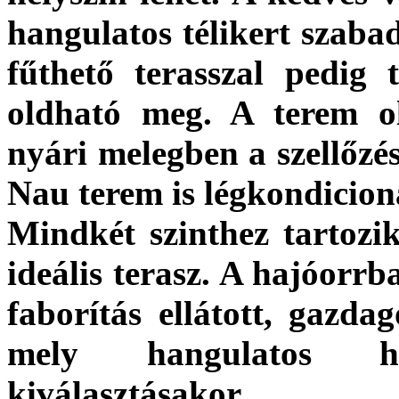
hangulatos
télikert
szabad
fűthető terasszal pedig 
oldható meg. A terem ol
nyári melegben a szellőzé
Nau terem is légkondicioná
Mindkét szinthez tartozi
ideális
terasz
. A hajóorrba
faborítás ellátott, gazda
mely hangulatos he
kiválasztásakor.