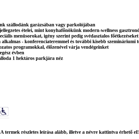
tunk szállodánk garázsában vagy parkolójában
legzetes ételei, mint konyhafőnökünk modern-wellness gasztronó
iális menüsorokat, igény szerint pedig svédasztalos főétkezéseket 
ra alkalmas - konferenciateremmel és további kisebb szemináriumi 
ozatos programokkal, élőzenével várja vendégeinket
 egész évben
lloda 1 hektáros parkjára néz
A termek részletes leírása alább, illetve a névre kattintva érhető el!