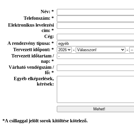
Név: *
Telefonszám: *
Elektronikus levelezési
cím: *
Cég:
A rendezvény típusa: *
Tervezett időpont: *
-
-
Tervezett időtartam /
nap: *
Várható vendégszám /
fő: *
Egyéb elképzelések,
kérések:
*A csillaggal jelölt sorok kitöltése kötelező.