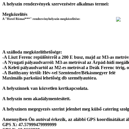
A helyszín rendezvények szervezésére alkalmas termei:
Megközelítés
A "Hotel Római***" rendezvényhelyszín megközelítése:
A szálloda megközelíthetősége:
-A Liszt Ferenc repülőtérről a 200 E busz, majd az M3-as metróv
-A Nyugati pályaudvarról: M3-as metróval az Árpád-hídi megállói
-A Keleti pályaudvartól az M2-es metróval a Deák Ferenc térig, 
-A Batthyany tértől: Hév-vel Szentendre/Békásmegyer felé
Maximális parkolási lehetőség db személyautóra.
A helyszínnek
van
közvetlen kertkapcsolata.
A helyszín
nem akadálymentesített
.
A helyszínen megegyezés szerint jelenhet meg külső catering szolg
Amennyiben Ön autóval érkezik, az alábbi GPS koordinátákat áll
GPS X:
47.57999479999999