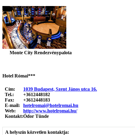
Monte City Rendezvénypalota
Hotel Római***
Cím:
1039 Budapest, Szent János utca 16.
Tel.:
+3612448182
Fax:
+3612448183
E-mail:
hotelromai@hotelromai.hu
Web:
http://www.hotelromai.hu/
Kontakt:
Ódor Tünde
A helyszín közvetlen kontaktja: