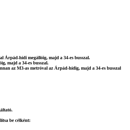
al Árpád-hídi megállóig, majd a 34-es busszal.
g, majd a 34-es busszal.
onnan az M3-as metróval az Árpád-hídig, majd a 34-es busszal
áltató.
ítsa be célként: