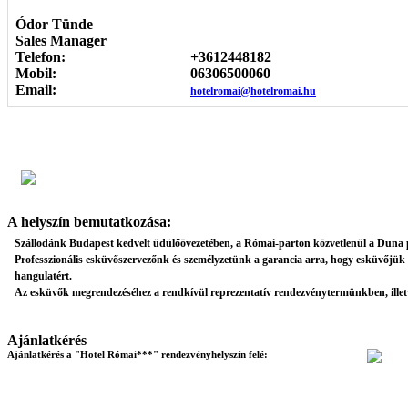
Ódor Tünde
Sales Manager
Telefon:
+3612448182
Mobil:
06306500060
Email:
hotelromai@hotelromai.hu
Képgaléria
A helyszín bemutatkozása:
Szállodánk Budapest kedvelt üdülőövezetében, a Római-parton közvetlenül a Duna p
Professzionális esküvőszervezőnk és személyzetünk a garancia arra, hogy esküvőjük
hangulatért.
Az esküvők megrendezéséhez a rendkívül reprezentatív rendezvénytermünkben, illetv
Ajánlatkérés
Ajánlatkérés a "Hotel Római***" rendezvényhelyszín felé: