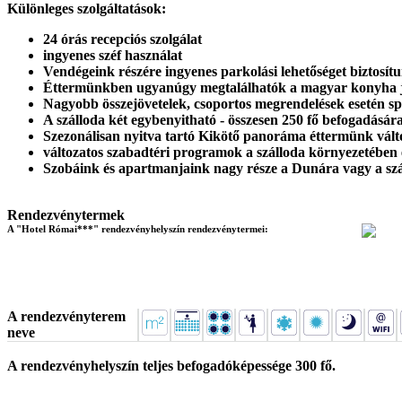
Különleges szolgáltatások:
24 órás recepciós szolgálat
ingyenes széf használat
Vendégeink részére ingyenes parkolási lehetőséget biztosí
Éttermünkben ugyanúgy megtalálhatók a magyar konyha jel
Nagyobb összejövetelek, csoportos megrendelések esetén spec
A szálloda két egybenyitható - összesen 250 fő befogadásá
Szezonálisan nyitva tartó Kikötő panoráma éttermünk vált
változatos szabadtéri programok a szálloda környezetében
Szobáink és apartmanjaink nagy része a Dunára vagy a szá
Rendezvénytermek
A "Hotel Római***" rendezvényhelyszín rendezvénytermei:
A rendezvényterem
neve
A rendezvényhelyszín teljes befogadóképessége
300 fő
.