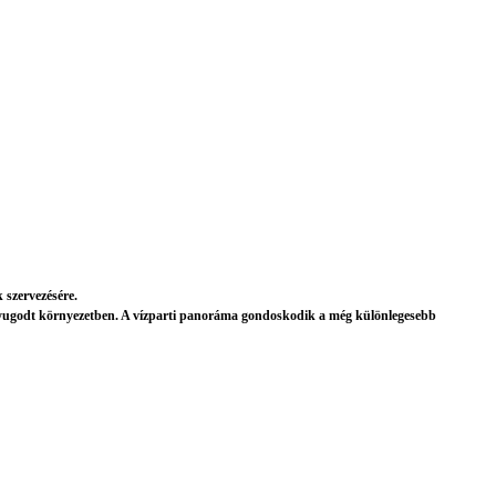
szervezésére.
s nyugodt környezetben. A vízparti panoráma gondoskodik a még különlegesebb