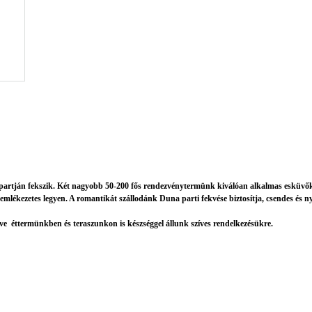
artján fekszik. Két nagyobb 50-200 fős rendezvénytermünk kiválóan alkalmas esküvők 
 emlékezetes legyen. A romantikát szállodánk Duna parti fekvése biztosítja, csendes é
e éttermünkben és teraszunkon is készséggel állunk szíves rendelkezésükre.