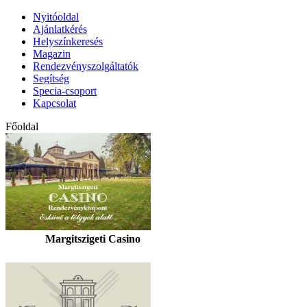
Nyitóoldal
Ajánlatkérés
Helyszínkeresés
Magazin
Rendezvényszolgáltatók
Segítség
Specia-csoport
Kapcsolat
Főoldal
Margitszigeti Casino