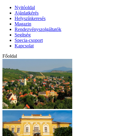
Nyitóoldal
Ajánlatkérés
Helyszínkeresés
Magazin
Rendezvényszolgáltatók
Segítség
Specia-csoport
Kapcsolat
Főoldal