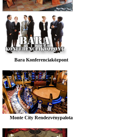
Bara Konferenciaközpont
Monte City Rendezvénypalota