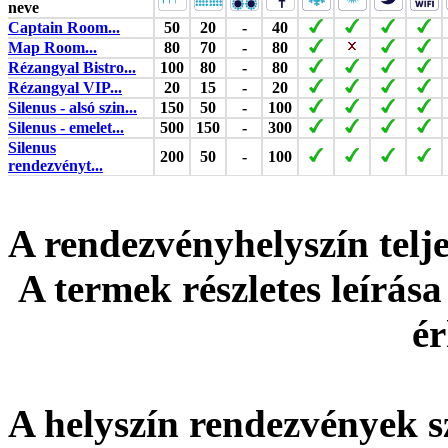
neve
Captain Room...
50
20
-
40
Map Room...
80
70
-
80
Rézangyal Bistro...
100
80
-
80
Rézangyal VIP...
20
15
-
20
Silenus - alsó szin...
150
50
-
100
Silenus - emelet...
500
150
-
300
Silenus
200
50
-
100
rendezvényt...
A rendezvényhelyszín tel
A termek részletes leírása
ér
A helyszín rendezvények s