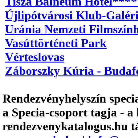
Tisza Balneum Hotel****
Újlipótvárosi Klub-Galér
Uránia Nemzeti Filmszín
Vasúttörténeti Park
Vérteslovas
Záborszky Kúria - Budaf
Rendezvényhelyszín specia
a Specia-csoport tagja - a
rendezvenykatalogus.hu t