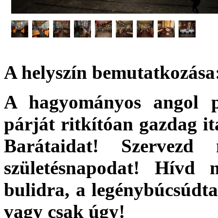
A helyszín bemutatkozása
A hagyományos angol p
párját ritkítóan gazdag i
Barátaidat! Szervezd
születésnapodat! Hívd
bulidra, a legénybúcsúdta,
vagy csak úgy!