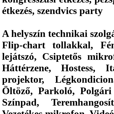
étkezés, szendvics party
A helyszín technikai szolgá
Flip-chart tollakkal, F
lejátszó, Csiptetős mikro
Háttérzene, Hostess, I
projektor, Légkondicio
Öltöző, Parkoló, Polgári 
Színpad, Teremhangosí
Vezetékes mikrofon, Videó