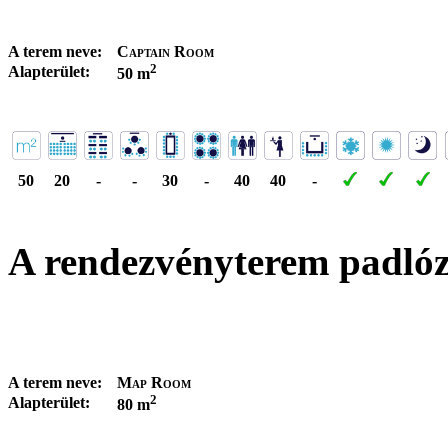
A terem neve:
Captain Room
2
Alapterület:
50 m
50
20
-
-
30
-
40
40
-
A rendezvényterem padló
A terem neve:
Map Room
2
Alapterület:
80 m