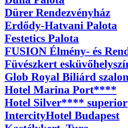
Dürer Rendezvényház
Erdődy-Hatvani Palota
Festetics Palota
FUSION Élmény- és Ren
Füvészkert esküvőhelyszí
Glob Royal Biliárd szalo
Hotel Marina Port****
Hotel Silver**** superior
IntercityHotel Budapest