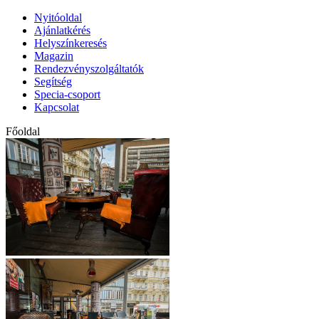
Nyitóoldal
Ajánlatkérés
Helyszínkeresés
Magazin
Rendezvényszolgáltatók
Segítség
Specia-csoport
Kapcsolat
Főoldal