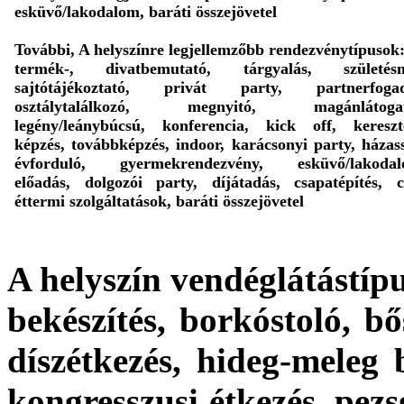
esküvő/lakodalom, baráti összejövetel
További, A helyszínre legjellemzőbb rendezvénytípusok
termék-, divatbemutató, tárgyalás, születésn
sajtótájékoztató, privát party, partnerfogad
osztálytalálkozó, megnyitó, magánlátogat
legény/leánybúcsú, konferencia, kick off, kereszt
képzés, továbbképzés, indoor, karácsonyi party, házas
évforduló, gyermekrendezvény, esküvő/lakodal
előadás, dolgozói party, díjátadás, csapatépítés, 
éttermi szolgáltatások, baráti összejövetel
A helyszín vendéglátástípu
bekészítés, borkóstoló, bős
díszétkezés, hideg-meleg 
kongresszusi étkezés, pezs