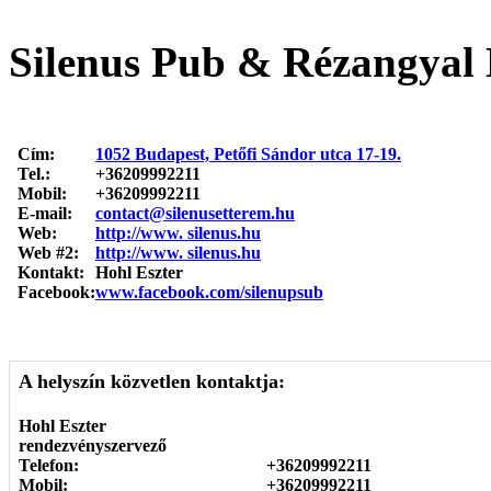
Silenus Pub & Rézangyal 
Cím:
1052 Budapest, Petőfi Sándor utca 17-19.
Tel.:
+36209992211
Mobil:
+36209992211
E-mail:
contact@silenusetterem.hu
Web:
http://www. silenus.hu
Web #2:
http://www. silenus.hu
Kontakt:
Hohl Eszter
Facebook:
www.facebook.com/silenupsub
A helyszín közvetlen kontaktja:
Hohl Eszter
rendezvényszervező
Telefon:
+36209992211
Mobil:
+36209992211