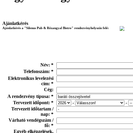
Ajánlatkérés
Ajánlatkérés a "Silenus Pub & Rézangyal Bistro" rendezvényhelyszín felé:
Név: *
Telefonszám: *
Elektronikus levelezési
cím: *
Cég:
A rendezvény típusa: *
Tervezett időpont: *
-
-
Tervezett időtartam /
nap: *
Várható vendégszám /
fő: *
Egyéb elképzelések,