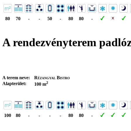
80
70
-
-
50
-
80
80
-
A rendezvényterem padló
A terem neve:
Rézangyal Bistro
2
Alapterület:
100 m
100
80
-
-
-
-
80
80
-