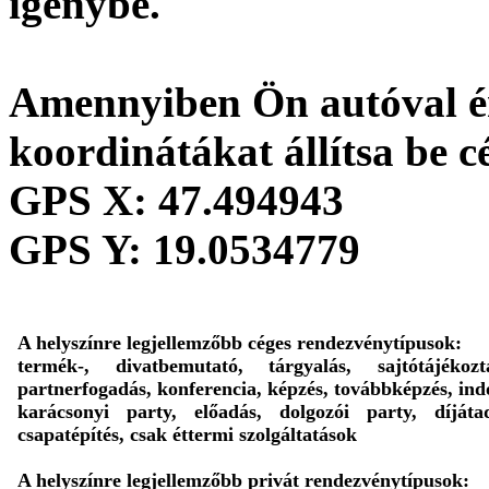
igénybe.
Amennyiben Ön autóval ér
koordinátákat állítsa be c
GPS X:
47.494943
GPS Y:
19.0534779
A helyszínre legjellemzőbb céges rendezvénytípusok:
termék-, divatbemutató, tárgyalás, sajtótájékozta
partnerfogadás, konferencia, képzés, továbbképzés, ind
karácsonyi party, előadás, dolgozói party, díjáta
csapatépítés, csak éttermi szolgáltatások
A helyszínre legjellemzőbb privát rendezvénytípusok: