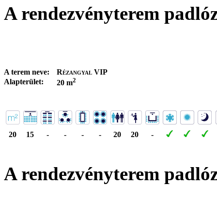
A rendezvényterem padló
A terem neve:
Rézangyal VIP
2
Alapterület:
20 m
20
15
-
-
-
-
20
20
-
A rendezvényterem padló