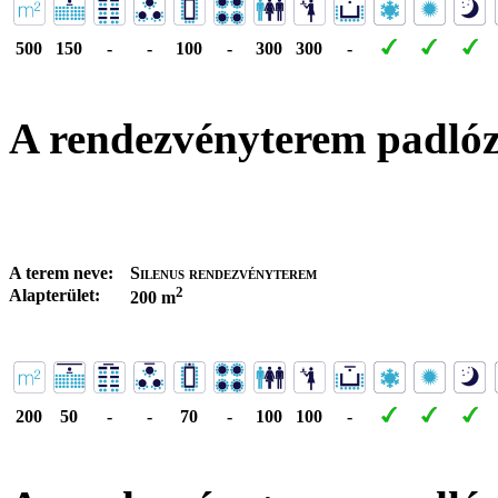
500
150
-
-
100
-
300
300
-
A rendezvényterem padló
A terem neve:
Silenus rendezvényterem
2
Alapterület:
200 m
200
50
-
-
70
-
100
100
-