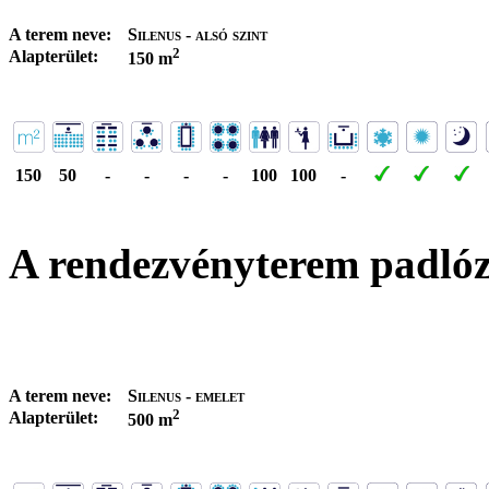
A terem neve:
Silenus - alsó szint
2
Alapterület:
150 m
150
50
-
-
-
-
100
100
-
A rendezvényterem padló
A terem neve:
Silenus - emelet
2
Alapterület:
500 m