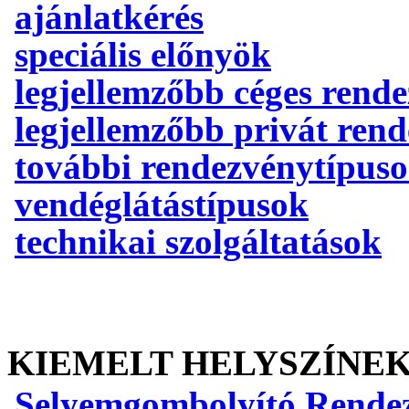
ajánlatkérés
speciális előnyök
legjellemzőbb céges rend
legjellemzőbb privát ren
további rendezvénytípus
vendéglátástípusok
technikai szolgáltatások
KIEMELT HELYSZÍNE
Selyemgombolyító Rende