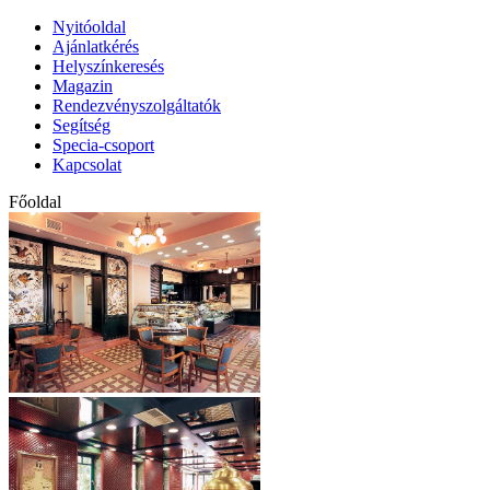
Nyitóoldal
Ajánlatkérés
Helyszínkeresés
Magazin
Rendezvényszolgáltatók
Segítség
Specia-csoport
Kapcsolat
Főoldal