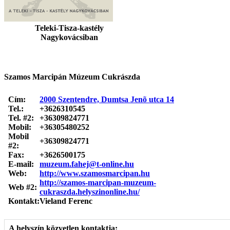
Teleki-Tisza-kastély
Nagykovácsiban
Szamos Marcipán Múzeum Cukrászda
Cím:
2000 Szentendre, Dumtsa Jenõ utca 14
Tel.:
+3626310545
Tel. #2:
+36309824771
Mobil:
+36305480252
Mobil
+36309824771
#2:
Fax:
+3626500175
E-mail:
muzeum.fahej@t-online.hu
Web:
http://www.szamosmarcipan.hu
http://szamos-marcipan-muzeum-
Web #2:
cukraszda.helyszinonline.hu/
Kontakt:
Vieland Ferenc
A helyszín közvetlen kontaktja: