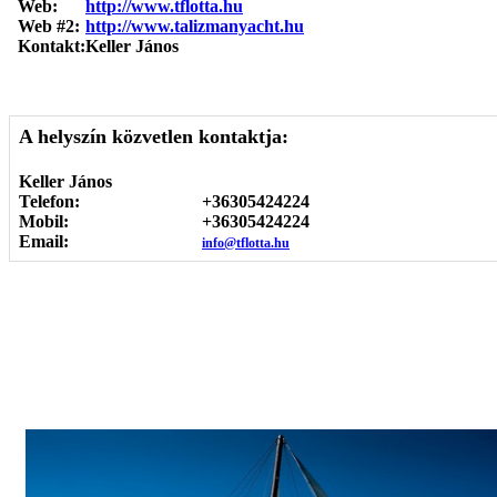
Web:
http://www.tflotta.hu
Web #2:
http://www.talizmanyacht.hu
Kontakt:
Keller János
A helyszín közvetlen kontaktja:
Keller János
Telefon:
+36305424224
Mobil:
+36305424224
Email:
info@tflotta.hu
Képgaléria