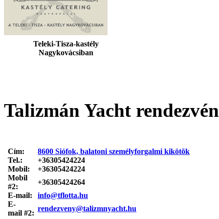
Teleki-Tisza-kastély
Nagykovácsiban
Talizmán Yacht rendezvé
Cím:
8600 Siófok, balatoni személyforgalmi kikötõk
Tel.:
+36305424224
Mobil:
+36305424224
Mobil
+36305424264
#2:
E-mail:
info@tflotta.hu
E-
rendezveny@talizmnyacht.hu
mail #2: