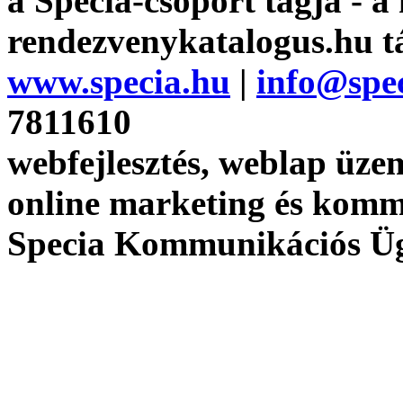
a Specia-csoport tagja - a
rendezvenykatalogus.hu t
www.specia.hu
|
info@spe
7811610
webfejlesztés, weblap üzem
online marketing és kom
Specia Kommunikációs Ü