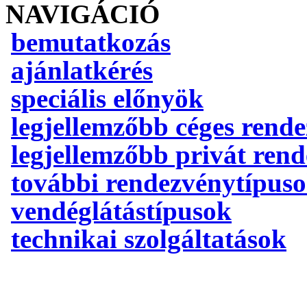
NAVIGÁCIÓ
bemutatkozás
ajánlatkérés
speciális előnyök
legjellemzőbb céges rend
legjellemzőbb privát ren
további rendezvénytípus
vendéglátástípusok
technikai szolgáltatások