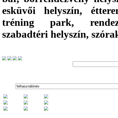
esküvői helyszín, étter
tréning park, rendez
szabadtéri helyszín, szór