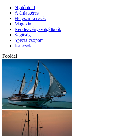
Nyitóoldal
Ajánlatkérés
Helyszínkeresés
Magazin
Rendezvényszolgáltatók
Segítség
Specia-csoport
Kapcsolat
Főoldal