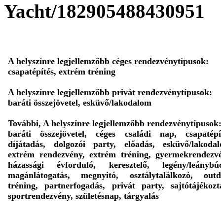
Yacht/182905488430951
A helyszínre legjellemzőbb céges rendezvénytípusok:
csapatépítés, extrém tréning
A helyszínre legjellemzőbb privát rendezvénytípusok:
baráti összejövetel, esküvő/lakodalom
További, A helyszínre legjellemzőbb rendezvénytípusok
baráti összejövetel, céges családi nap, csapatépí
díjátadás, dolgozói party, előadás, esküvő/lakoda
extrém rendezvény, extrém tréning, gyermekrendezv
házassági évforduló, keresztelő, legény/leánybúc
magánlátogatás, megnyitó, osztálytalálkozó, outd
tréning, partnerfogadás, privát party, sajtótájékozt
sportrendezvény, születésnap, tárgyalás