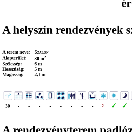
ér
A helyszín rendezvények s
A terem neve:
Szalon
2
Alapterület:
30 m
Szélesség:
6 m
Hosszúság:
5 m
Magasság:
2,1 m
30
-
-
-
-
-
-
-
-
A rendezvényterem padló