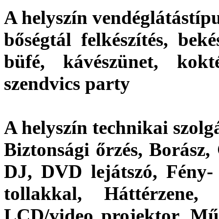
A helyszín vendéglátástípu
bőségtál felkészítés, beké
büfé, kávészünet, kokt
szendvics party
A helyszín technikai szolgá
Biztonsági őrzés, Borász,
DJ, DVD lejátszó, Fény- 
tollakkal, Háttérzene, 
LCD/video projektor, Műs