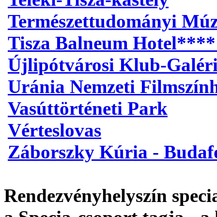
Természettudományi Mú
Tisza Balneum Hotel****
Újlipótvárosi Klub-Galér
Uránia Nemzeti Filmszín
Vasúttörténeti Park
Vérteslovas
Záborszky Kúria - Budaf
Rendezvényhelyszín specia