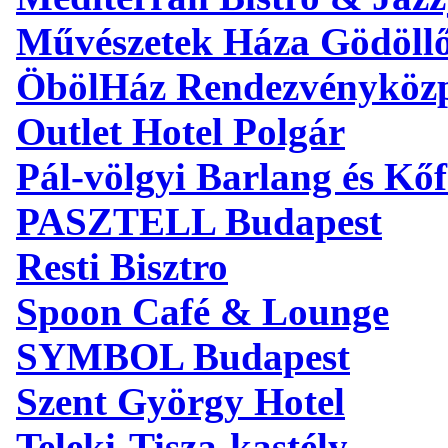
Művészetek Háza Gödöll
ÖbölHáz Rendezvényköz
Outlet Hotel Polgár
Pál-völgyi Barlang és Kőf
PASZTELL Budapest
Resti Bisztro
Spoon Café & Lounge
SYMBOL Budapest
Szent György Hotel
Teleki-Tisza-kastély