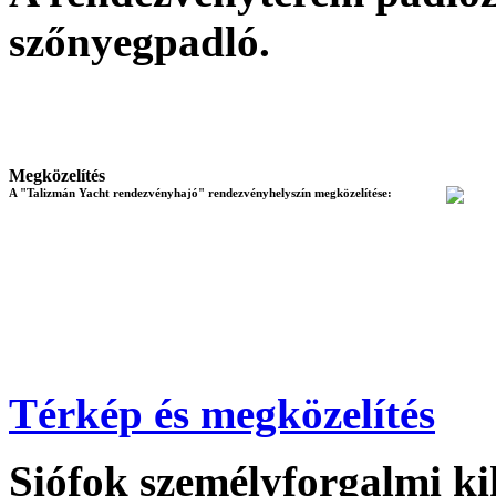
szőnyegpadló
.
Megközelítés
A "Talizmán Yacht rendezvényhajó" rendezvényhelyszín megközelítése:
Térkép és megközelítés
Siófok személyforgalmi kik