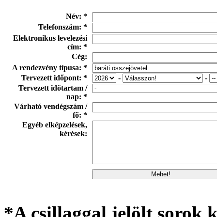
Név: *
Telefonszám: *
Elektronikus levelezési
cím: *
Cég:
A rendezvény típusa: *
Tervezett időpont: *
-
-
Tervezett időtartam /
nap: *
Várható vendégszám /
fő: *
Egyéb elképzelések,
kérések:
*A csillaggal jelölt sorok k