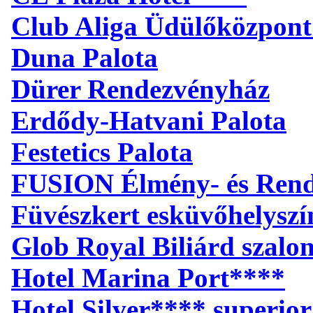
Club Aliga Üdülőközpont
Duna Palota
Dürer Rendezvényház
Erdődy-Hatvani Palota
Festetics Palota
FUSION Élmény- és Ren
Füvészkert esküvőhelyszí
Glob Royal Biliárd szalo
Hotel Marina Port****
Hotel Silver**** superior